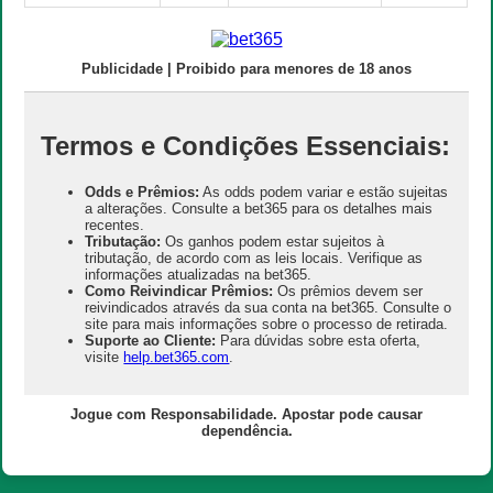
Publicidade | Proibido para menores de 18 anos
Termos e Condições Essenciais:
Odds e Prêmios:
As odds podem variar e estão sujeitas
a alterações. Consulte a bet365 para os detalhes mais
recentes.
Tributação:
Os ganhos podem estar sujeitos à
tributação, de acordo com as leis locais. Verifique as
informações atualizadas na bet365.
Como Reivindicar Prêmios:
Os prêmios devem ser
reivindicados através da sua conta na bet365. Consulte o
site para mais informações sobre o processo de retirada.
Suporte ao Cliente:
Para dúvidas sobre esta oferta,
visite
help.bet365.com
.
Jogue com Responsabilidade. Apostar pode causar
dependência.